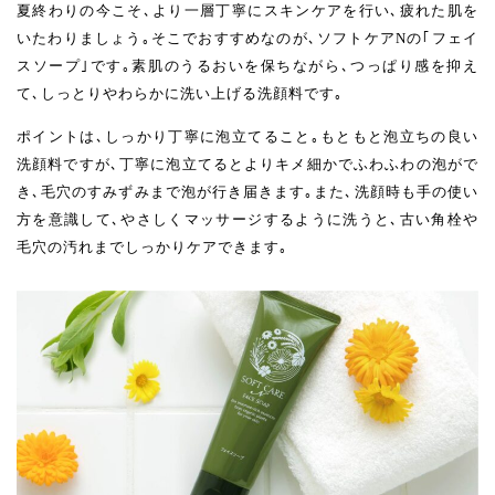
夏終わりの今こそ､より一層丁寧にスキンケアを行い､疲れた肌を
いたわりましょう｡そこでおすすめなのが､ソフトケアNの｢フェイ
スソープ｣です｡素肌のうるおいを保ちながら､つっぱり感を抑え
て､しっとりやわらかに洗い上げる洗顔料です｡
ポイントは､しっかり丁寧に泡立てること｡もともと泡立ちの良い
洗顔料ですが､丁寧に泡立てるとよりキメ細かでふわふわの泡がで
き､毛穴のすみずみまで泡が行き届きます｡また､洗顔時も手の使い
方を意識して､やさしくマッサージするように洗うと､古い角栓や
毛穴の汚れまでしっかりケアできます｡