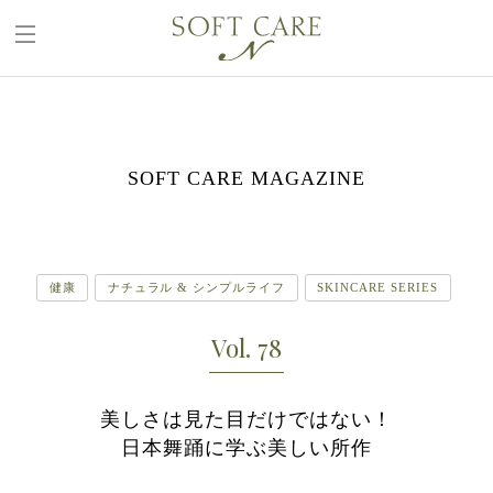
ホーム
ソフトケアNについて
SOFT CARE MAGAZINE
商品一覧
使い方動画
ソフトケア マガジン
健康
ナチュラル & シンプルライフ
SKINCARE SERIES
ギャラリー
購入方法
Vol. 78
よくある質問
組合員モニターさんの声
美しさは見た目だけではない！
日本舞踊に学ぶ美しい所作