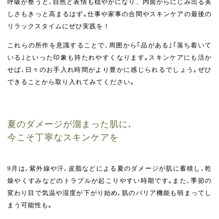
呼吸が整うと､自然と表情も穏やかになり、内面からにじみ出る美
しさもきっと高まるはず｡仕事や家事の合間やスキンケアの最後の
リラックスタイムにぜひ実践を！
これらの所作を意識することで､周囲から｢品がある｣｢落ち着いて
いる｣といった印象も持たれやすくなります｡スキンケアにも活か
せば､日々のお手入れ時間がより豊かに感じられるでしょう｡ぜひ
できることから取り入れてみてください｡
夏のダメージが溜まった肌に､
今こそ丁寧なスキンケアを
9月は､紫外線や汗､皮脂などによる夏のダメージが肌に蓄積し､乾
燥やくすみなどのトラブルが起こりやすい時期です｡また､季節の
変わり目で気温や湿度が下がり始め､肌のバリア機能も弱まってし
まう可能性も｡