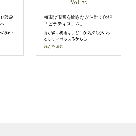
Vol. 75
!?猛暑
梅雨は雨音を聞きながら動く瞑想
旅へ
「ピラティス」を。
ンの効い
雨が多い梅雨は、どこか気持ちがパッ
としない日もあるかもし …
続きを読む