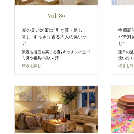
Vol. 89
夏の臭い対策は｢引き算・足し
物価高
算｣。すっきり香る大人の臭いケ
バテ対
ア
じ”
気温も湿度も高まる夏｡キッチンの生ゴ
連日の猛
ミ臭や寝具の臭い､汗 …
使いたく
続きを読む
続きを読