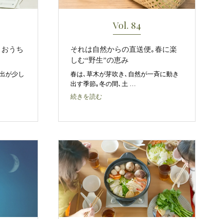
Vol. 84
｡おうち
それは自然からの直送便｡春に楽
しむ“野生”の恵み
出が少し
春は､草木が芽吹き､自然が一斉に動き
出す季節｡冬の間､土 …
続きを読む