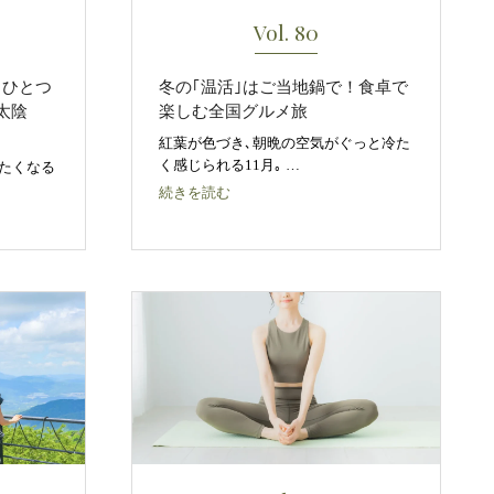
Vol. 80
うひとつ
冬の｢温活｣はご当地鍋で！食卓で
太陰
楽しむ全国グルメ旅
紅葉が色づき､朝晩の空気がぐっと冷た
く感じられる11月｡ …
たくなる
続きを読む