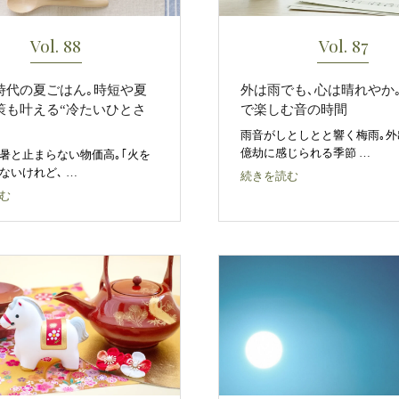
Vol. 88
Vol. 87
時代の夏ごはん｡時短や夏
外は雨でも､心は晴れやか
策も叶える“冷たいひとさ
で楽しむ音の時間
雨音がしとしとと響く梅雨｡外
億劫に感じられる季節 …
暑と止まらない物価高｡｢火を
ないけれど､ …
続きを読む
む