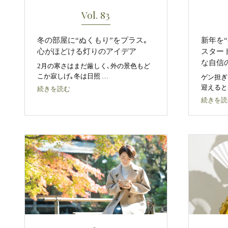
Vol. 83
冬の部屋に“ぬくもり”をプラス｡
新年を
心がほどける灯りのアイデア
スター
な自信
2月の寒さはまだ厳しく､外の景色もど
こか寂しげ｡冬は日照 …
ゲン担ぎ
迎えると
続きを読む
続きを読