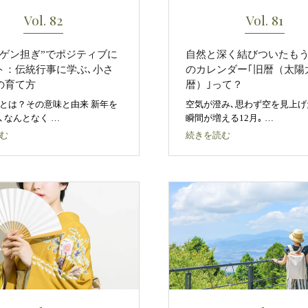
Vol. 82
Vol. 81
“ゲン担ぎ”でポジティブに
自然と深く結びついたも
ト：伝統行事に学ぶ､小さ
のカレンダー｢旧暦（太陽
の育て方
暦）｣って？
とは？その意味と由来 新年を
空気が澄み､思わず空を見上げ
､なんとなく …
瞬間が増える12月｡ …
む
続きを読む