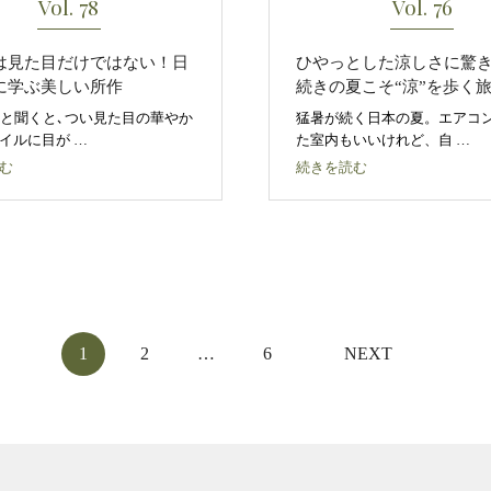
Vol. 78
Vol. 76
は見た目だけではない！日
ひやっとした涼しさに驚き
に学ぶ美しい所作
続きの夏こそ“涼”を歩く
｣と聞くと､つい見た目の華やか
猛暑が続く日本の夏。エアコ
イルに目が …
た室内もいいけれど、自 …
む
続きを読む
1
2
…
6
NEXT